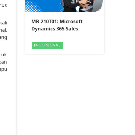
rus
MB-210T01: Microsoft
ali
Dynamics 365 Sales
al.
ang
PROFESIONAL
tuk
akan
mpu