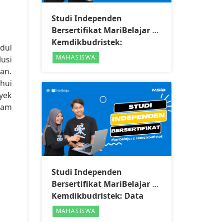
Studi Independen
Bersertifikat MariBelajar x
Kemdikbudristek:
dul
Microsoft Web & Mobile
MAHASISWA
usi
Developer
an.
hui
yek
lam
Studi Independen
Bersertifikat MariBelajar x
Kemdikbudristek: Data
Analyst & AI
MAHASISWA