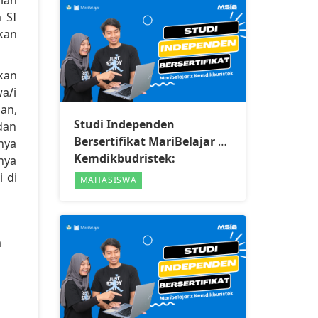
 SI
kan
kan
a/i
an,
Studi Independen
dan
Bersertifikat MariBelajar x
nya
Kemdikbudristek:
nya
Microsoft Data Engineer
 di
MAHASISWA
a