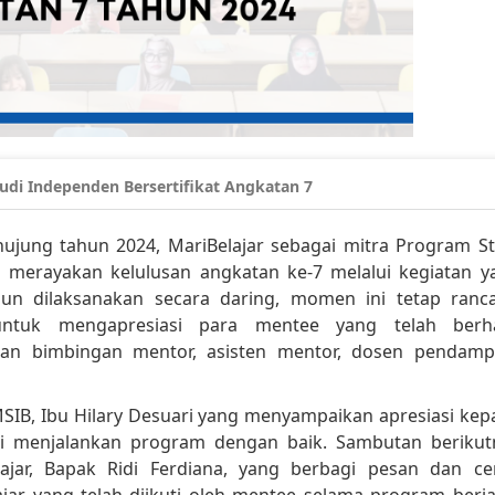
udi Independen Bersertifikat Angkatan 7
ujung tahun 2024, MariBelajar sebagai mitra Program St
i merayakan kelulusan angkatan ke-7 melalui kegiatan y
pun dilaksanakan secara daring, momen ini tetap ranc
ntuk mengapresiasi para mentee yang telah berha
an bimbingan mentor, asisten mentor, dosen pendamp
MSIB, Ibu Hilary Desuari yang menyampaikan apresiasi kep
i menjalankan program dengan baik. Sambutan berikut
ajar, Bapak Ridi Ferdiana, yang berbagi pesan dan cer
jar yang telah diikuti oleh mentee selama program berja