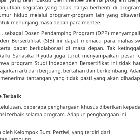
njutkan kegiatan yang tidak hanya berhenti di program
mur hidup melalui program-program lain yang ditawar
untuk menunjang masa depan para mentee.
om., sebagai Dosen Pendamping Program (DPP) menyampai
en Bersertifikat (SIB) ini dapat memacu para mahasisw
erta dapat berkolaborasi di masa depan. Tak ketinggal
, Rafki Sahasika Riyuda juga turut menyampaikan pesan 
wa program Studi Independen Bersertifikat ini tidak ha
rkan arti dari berjuang, bertahan dan berkembang. Ada
k menerima tantangan yang tidak pasti yang akan dihadapi
 Terbaik
 kelulusan, beberapa penghargaan khusus diberikan kepad
si terbaik selama program. Adapun penghargaan ini
h oleh Kelompok Bumi Pertiwi, yang terdiri dari
itas Lampung