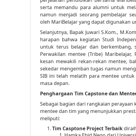
serta memandu para alumni untuk mela
namun menjadi seorang pembelajar seu
oleh MariBelajar yang dapat digunakan 
Selanjutnya, Bapak Juwari S.Kom., M.K
harapan bahwa kegiatan Studi Independ
untuk terus belajar dan berkembang, s
Perwakilan mentee (Tribe) Maribelajar
kesan mewakili rekan-rekan mentee, bah
sekedar mengemban tugas namun mengaja
SIB ini telah melatih para mentee untu
masa depan.
Penghargaan Tim Capstone dan Mentee
Sebagai bagian dari rangkaian perayaan
mentee dan tim yang menunjukkan presta
meliputi:
Tim Casptone Project Terbaik
dirai
Hamka Ebid Nego dari Univers