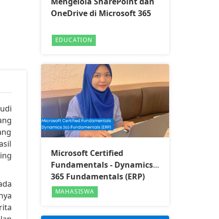
Mengelola SharePoint dan
OneDrive di Microsoft 365
EDUCATION
udi
ang
ang
sil
Microsoft Certified
ing
Fundamentals - Dynamics
365 Fundamentals (ERP)
ada
MAHASISWA
nya
ita
lan