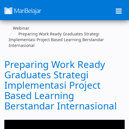
Toggle
navigati
Webinar
Preparing Work Ready Graduates Strategi
Implementasi Project Based Learning Berstandar
Internasional
Preparing Work Ready
Graduates Strategi
Implementasi Project
Based Learning
Berstandar Internasional